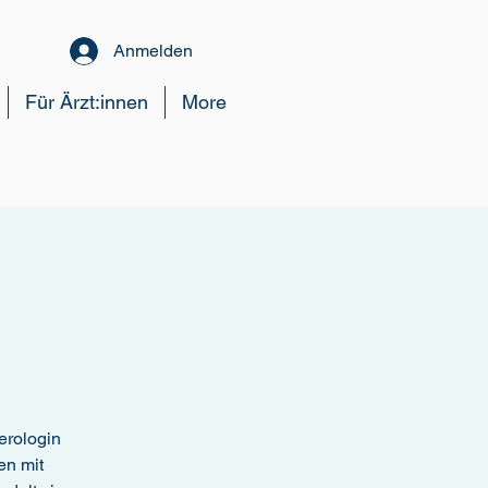
Anmelden
Für Ärzt:innen
More
terologin
en mit