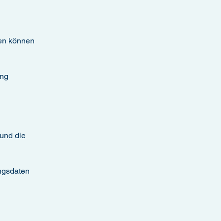
den können
ung
 und die
ngsdaten