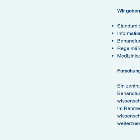
Wir gehen
Standardi
Informatio
Behandlung
Regelmäßig
Medizinis
Forschung
Ein zentra
Behandlung
wissenscha
Im Rahmen
wissenscha
weiterzue