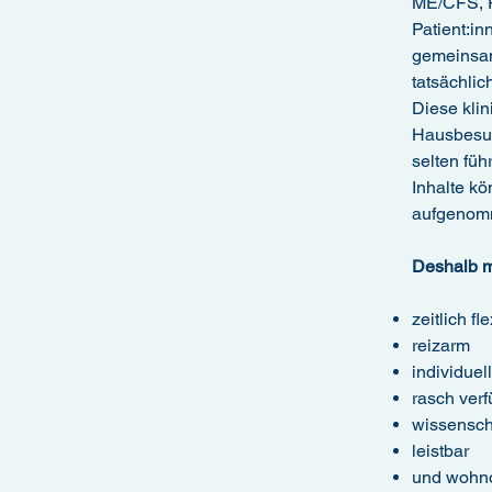
ME/CFS, P
Patient:in
gemeinsam
tatsächlic
Diese klin
Hausbesuch
selten fü
Inhalte k
aufgenom
Deshalb 
zeitlich fl
reizarm
individuel
rasch verf
wissenscha
leistbar
und wohno