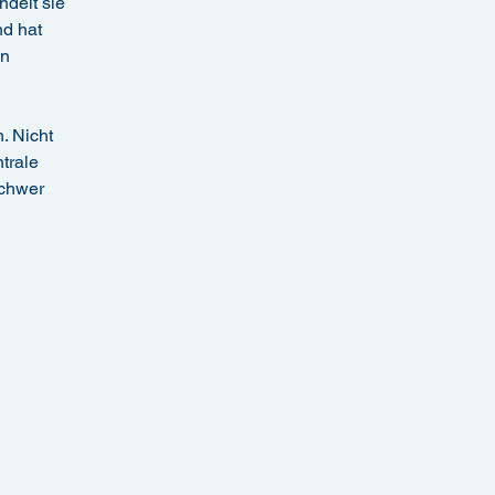
delt sie
nd hat
en
. Nicht
trale
schwer