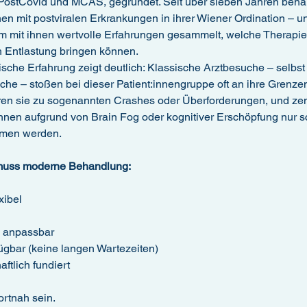
ostCovid und MCAS, gegründet. Seit über sieben Jahren behan
nen mit postviralen Erkrankungen in ihrer Wiener Ordination – u
 mit ihnen wertvolle Erfahrungen gesammelt, welche Therapi
h Entlastung bringen können.
ische Erfahrung zeigt deutlich: Klassische Arztbesuche – selbst
e – stoßen bei dieser Patient:innengruppe oft an ihre Grenzen
hren sie zu sogenannten Crashes oder Überforderungen, und zen
önnen aufgrund von Brain Fog oder kognitiver Erschöpfung nur 
men werden.
muss moderne Behandlung:
exibel
l anpassbar
ügbar (keine langen Wartezeiten)
ftlich fundiert
rtnah sein.