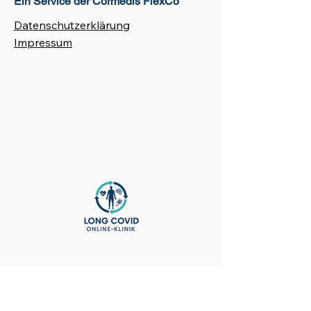
Ein Service der Cormedis FlexCo
Datenschutzerklärung
Impressum
© 2026 Cormedis FlexCo
info@pais-care.online