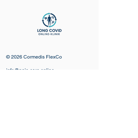
© 2026 Cormedis FlexCo
info@pais-care.online
Wichtiger Hinweis:
Die Long Covid Online Klinik ist eine Marke
und telemedizinische Plattform der
Cormedis FlexCo. Sie ist keine
Krankenanstalt im Sinne des KAKuG. Die
ärztlichen Leistungen werden
ausschließlich von selbstständigen,
freiberuflich tätigen Wahlärztinnen und